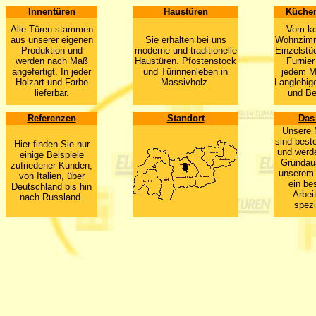
Innentüren
Haustüren
Küchen
Alle Türen stammen
Vom ko
aus unserer eigenen
Sie erhalten bei uns
Wohnzimm
Produktion und
moderne und traditionelle
Einzelstü
werden nach Maß
Haustüren. Pfostenstock
Furnier
angefertigt.
In jeder
und Türinnenleben in
jedem M
Holzart und Farbe
Massivholz.
Langlebig
lieferbar.
und Be
Referenzen
Standort
Das
Unsere M
sind best
Hier finden Sie nur
und werd
einige Beispiele
Grundaus
zufriedener Kunden,
unserem 
von Italien, über
ein be
Deutschland bis hin
Arbei
nach Russland.
spezia